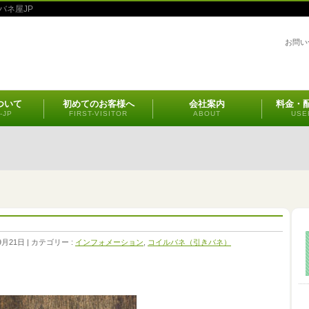
バネ屋JP
お問い
ついて
初めてのお客様へ
会社案内
料金・
-JP
FIRST-VISITOR
ABOUT
USE
9月21日
カテゴリー :
インフォメーション
,
コイルバネ（引きバネ）