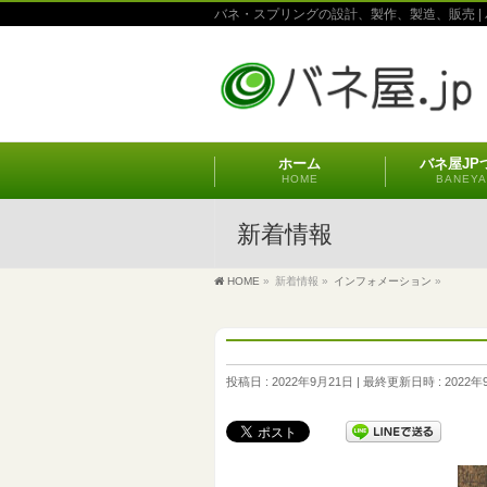
バネ・スプリングの設計、製作、製造、販売 | 
ホーム
バネ屋JP
HOME
BANEYA
新着情報
HOME
»
新着情報
»
インフォメーション
»
投稿日 : 2022年9月21日
最終更新日時 : 2022年