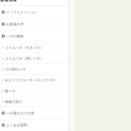
インフォメーション
お客様の声
バネの種類
コイルバネ（引きバネ）
コイルバネ（押しバネ）
その他のバネ
ねじりコイルバネ（キックバネ）
板バネ
線曲げ加工
バネ屋かけつけ便
よくある質問