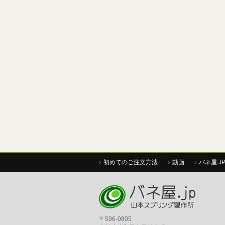
初めてのご注文方法
動画
バネ屋.J
〒596-0805