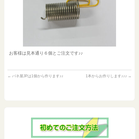
お客様は見本通り６個とご注文です♪♪
←
バネ屋JPは1個から作ります♪♪
1本からお作りします♪♪♪
→