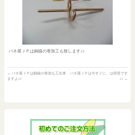
バネ屋ＪＰは銅線の巻加工も致します♪♪
←
バネ屋ＪＰは銅線の巻加も工出来
バネ屋ＪＰは今すぐに、は得意です
ますよ♪♪
♪♪
→