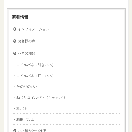
新着情報
インフォメーション
お客様の声
バネの種類
コイルバネ（引きバネ）
コイルバネ（押しバネ）
その他のバネ
ねじりコイルバネ（キックバネ）
板バネ
線曲げ加工
バネ屋かけつけ便