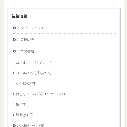
新着情報
インフォメーション
お客様の声
バネの種類
コイルバネ（引きバネ）
コイルバネ（押しバネ）
その他のバネ
ねじりコイルバネ（キックバネ）
板バネ
線曲げ加工
バネ屋かけつけ便