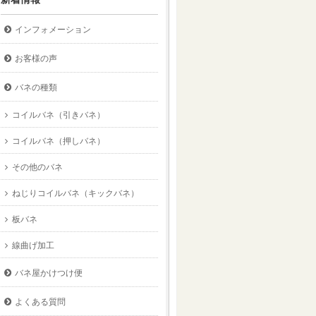
インフォメーション
お客様の声
バネの種類
コイルバネ（引きバネ）
コイルバネ（押しバネ）
その他のバネ
ねじりコイルバネ（キックバネ）
板バネ
線曲げ加工
バネ屋かけつけ便
よくある質問