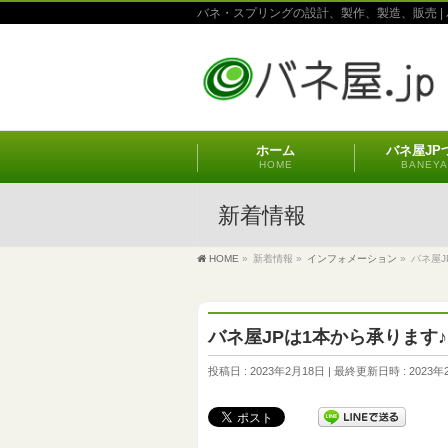
バネ・スプリングの設計、製作、製造、販売 | 
ホーム
バネ屋JP
HOME
BANEYA
新着情報
HOME
»
新着情報
»
インフォメーション
»
バネ屋J
バネ屋JPは1本から承ります♪
投稿日 : 2023年2月18日
最終更新日時 : 2023年