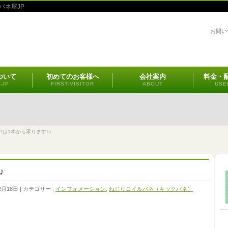
バネ屋JP
お問い
ついて
初めてのお客様へ
会社案内
料金・
-JP
FIRST-VISITOR
ABOUT
USE
Pは1本から承ります♪♪
♪
2月18日
カテゴリー :
インフォメーション
,
ねじりコイルバネ（キックバネ）