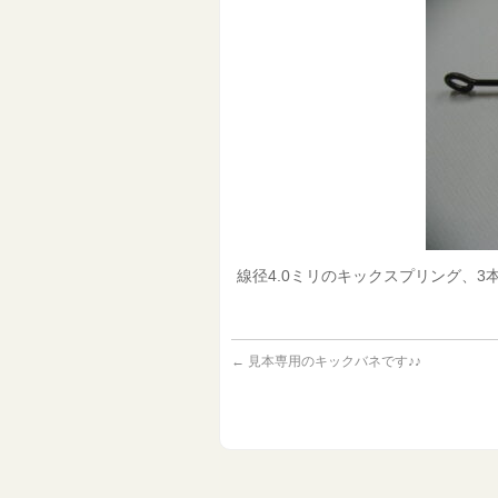
線径4.0ミリのキックスプリング、3
←
見本専用のキックバネです♪♪