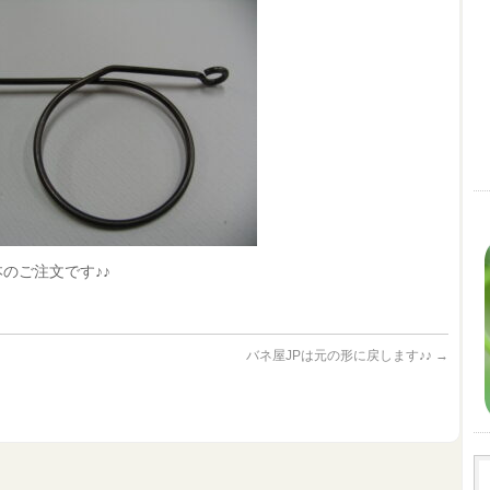
本のご注文です♪♪
バネ屋JPは元の形に戻します♪♪
→