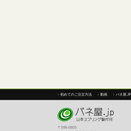
初めてのご注文方法
動画
バネ屋.J
〒596-0805