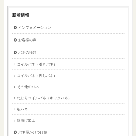
新着情報
インフォメーション
お客様の声
バネの種類
コイルバネ（引きバネ）
コイルバネ（押しバネ）
その他のバネ
ねじりコイルバネ（キックバネ）
板バネ
線曲げ加工
バネ屋かけつけ便