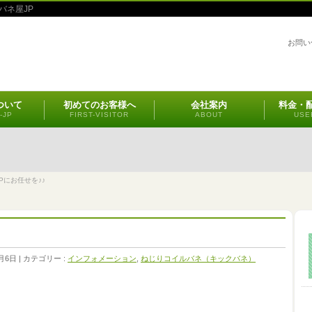
バネ屋JP
お問い
ついて
初めてのお客様へ
会社案内
料金・
-JP
FIRST-VISITOR
ABOUT
USE
Pにお任せを♪♪
月6日
カテゴリー :
インフォメーション
,
ねじりコイルバネ（キックバネ）