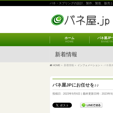
バネ・スプリングの設計、製作、製造、販売 | 
ホーム
バネ屋JP
HOME
BANEYA
新着情報
HOME
»
新着情報
»
インフォメーション
»
バネ屋J
バネ屋JPにお任せを♪♪
投稿日 : 2023年9月6日
最終更新日時 : 2023年9