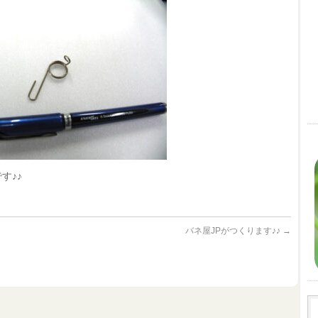
す♪♪
バネ屋JPがつくります♪♪
→