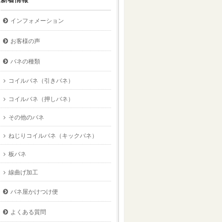
インフォメーション
お客様の声
バネの種類
コイルバネ（引きバネ）
コイルバネ（押しバネ）
その他のバネ
ねじりコイルバネ（キックバネ）
板バネ
線曲げ加工
バネ屋かけつけ便
よくある質問