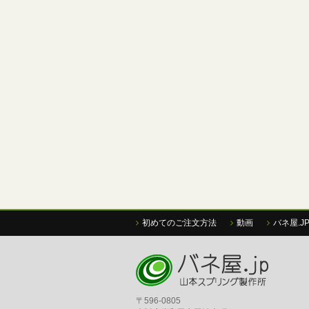
初めてのご注文方法
動画
バネ屋.J
〒596-0805