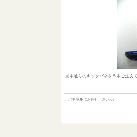
見本通りのキックバネを５本ご注文で
←
バネ屋JPにお任せ下さい♪♪♪