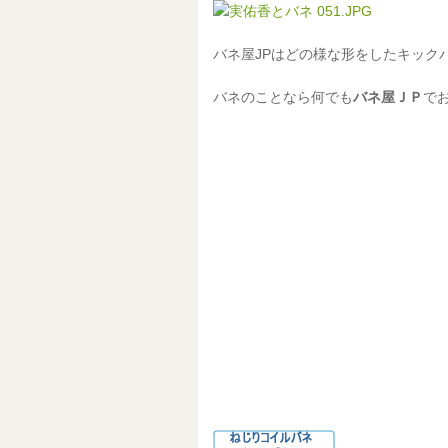
バネ屋JPはどの様な形をしたキック
バネのことなら何でも
バネ屋ＪＰ
で