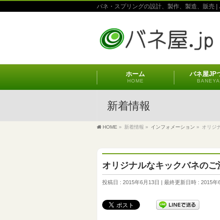
バネ・スプリングの設計、製作、製造、販売 | 
ホーム
バネ屋JP
HOME
BANEYA
新着情報
HOME
»
新着情報
»
インフォメーション
»
オリジナ
オリジナルなキックバネのご注
投稿日 : 2015年6月13日
最終更新日時 : 2015年