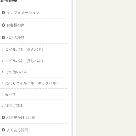
インフォメーション
お客様の声
バネの種類
コイルバネ（引きバネ）
コイルバネ（押しバネ）
その他のバネ
ねじりコイルバネ（キックバネ）
板バネ
線曲げ加工
バネ屋かけつけ便
よくある質問