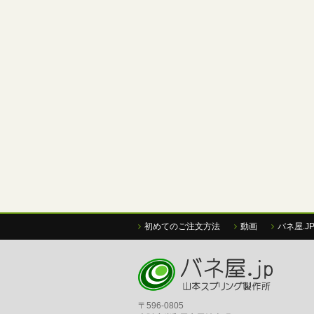
初めてのご注文方法
動画
バネ屋.J
〒596-0805