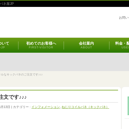
バネ屋JP
お問い
ついて
初めてのお客様へ
会社案内
料金・
-JP
FIRST-VISITOR
ABOUT
USE
ルなキックバネのご注文です♪♪♪
文です♪♪♪
6月13日
カテゴリー :
インフォメーション
,
ねじりコイルバネ（キックバネ）