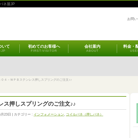
バネ屋JP
お問い
ついて
初めてのお客様へ
会社案内
料金・
-JP
FIRST-VISITOR
ABOUT
USE
３０４－ＷＰＢステンレス押しスプリングのご注文♪♪
レス押しスプリングのご注文♪♪
6月23日
カテゴリー :
インフォメーション
,
コイルバネ（押しバネ）