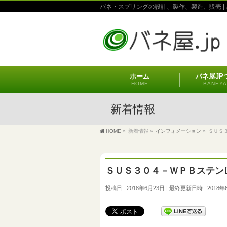
バネ・スプリングの設計、製作、製造、販売 | 
ホーム
バネ屋JP
HOME
BANEYA
新着情報
HOME
»
新着情報
»
インフォメーション
»
ＳＵＳ
ＳＵＳ３０４－ＷＰＢステン
投稿日 : 2018年6月23日
最終更新日時 : 2018年