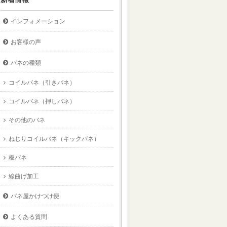
インフォメーション
お客様の声
バネの種類
コイルバネ（引きバネ）
コイルバネ（押しバネ）
その他のバネ
ねじりコイルバネ（キックバネ）
板バネ
線曲げ加工
バネ屋かけつけ便
よくある質問