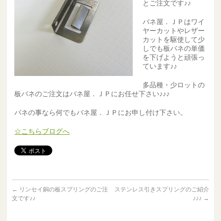
とご注文です♪♪
バネ屋．ＪＰはワイ
ヤーカットやレザー
カットを駆使して少
しでも板バネの単価
を下げようと頑張っ
ています♪♪
多品種・少ロットの
板バネのご注文はバネ屋．ＪＰにお任せ下さい♪♪♪
バネの事なら何でもバネ屋．ＪＰにお申し付け下さい。
☆こちらブログへ
←
リンセイ銅の板スプリングのご注
ステンレス引きスプリングのご紹介
文です♪♪
♪♪♪
→