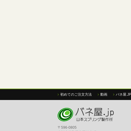
初めてのご注文方法
動画
バネ屋.J
〒596-0805