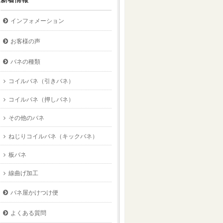
インフォメーション
お客様の声
バネの種類
コイルバネ（引きバネ）
コイルバネ（押しバネ）
その他のバネ
ねじりコイルバネ（キックバネ）
板バネ
線曲げ加工
バネ屋かけつけ便
よくある質問