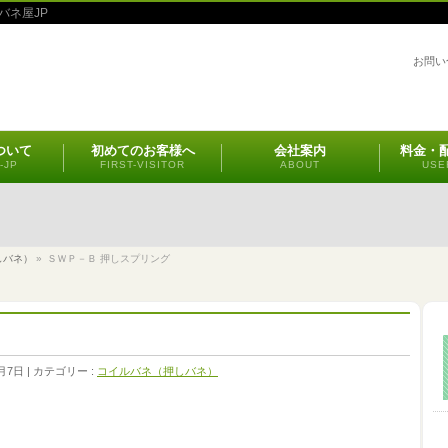
バネ屋JP
お問い
ついて
初めてのお客様へ
会社案内
料金・
-JP
FIRST-VISITOR
ABOUT
USE
しバネ）
»
ＳＷＰ－Ｂ 押しスプリング
月7日
カテゴリー :
コイルバネ（押しバネ）