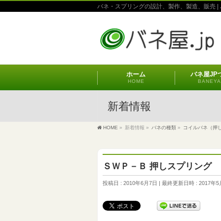
バネ・スプリングの設計、製作、製造、販売 | 
ホーム
バネ屋JP
HOME
BANEYA
新着情報
HOME
»
新着情報
»
バネの種類
»
コイルバネ（押
ＳＷＰ－Ｂ 押しスプリング
投稿日 : 2010年6月7日
最終更新日時 : 2017年5