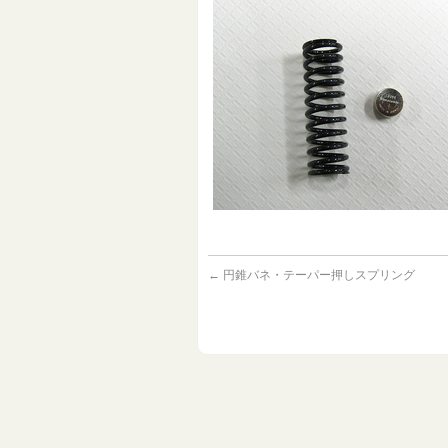
←
円錐バネ・テーパー押しスプリング