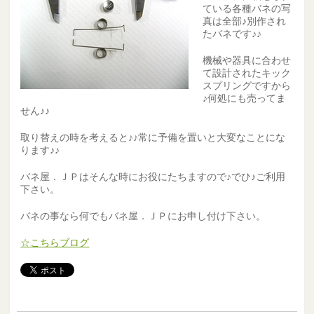
ている各種バネの写
真は全部♪別作され
たバネです♪♪
機械や器具に合わせ
て設計されたキック
スプリングですから
♪何処にも売ってま
せん♪♪
取り替えの時を考えると♪♪常に予備を置いと大変なことにな
ります♪♪
バネ屋．ＪＰはそんな時にお役にたちますので♪でひ♪ご利用
下さい。
バネの事なら何でもバネ屋．ＪＰにお申し付け下さい。
☆こちらブログ