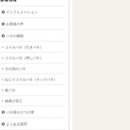
インフォメーション
お客様の声
バネの種類
コイルバネ（引きバネ）
コイルバネ（押しバネ）
その他のバネ
ねじりコイルバネ（キックバネ）
板バネ
線曲げ加工
バネ屋かけつけ便
よくある質問