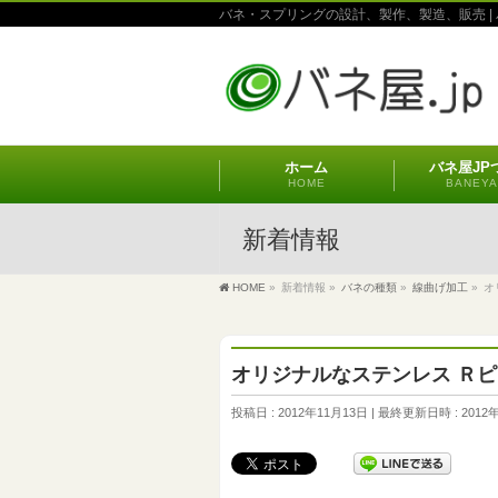
バネ・スプリングの設計、製作、製造、販売 | 
ホーム
バネ屋JP
HOME
BANEYA
新着情報
HOME
»
新着情報
»
バネの種類
»
線曲げ加工
»
オ
オリジナルなステンレス Ｒピ
投稿日 : 2012年11月13日
最終更新日時 : 2012