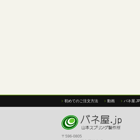
初めてのご注文方法
動画
バネ屋.J
〒596-0805