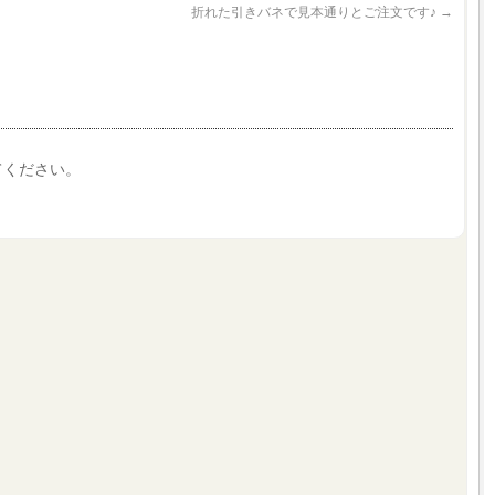
折れた引きバネで見本通りとご注文です♪
→
てください。