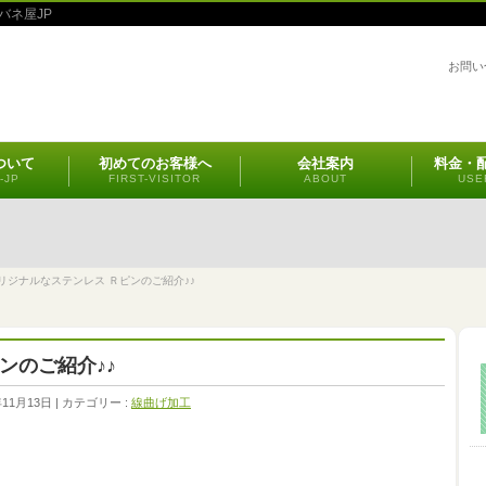
バネ屋JP
お問い
ついて
初めてのお客様へ
会社案内
料金・
-JP
FIRST-VISITOR
ABOUT
USE
リジナルなステンレス Ｒピンのご紹介♪♪
ンのご紹介♪♪
年11月13日
カテゴリー :
線曲げ加工