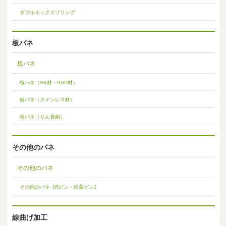
ダブルキックスプリング
板バネ
板バネ
板バネ（SK材・SUP材）
板バネ（ステンレス材）
板バネ（りん青銅）
その他のバネ
その他のバネ
その他のバネ｟Rピン・松葉ピン｠
線曲げ加工