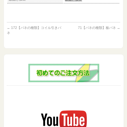
←
172【バネの種類】コイル引きバ
71【バネの種類】板バネ
→
ネ