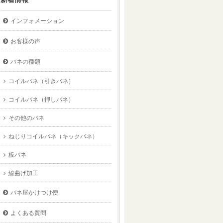
インフォメーション
お客様の声
バネの種類
コイルバネ（引きバネ）
コイルバネ（押しバネ）
その他のバネ
ねじりコイルバネ（キックバネ）
板バネ
線曲げ加工
バネ屋かけつけ便
よくある質問