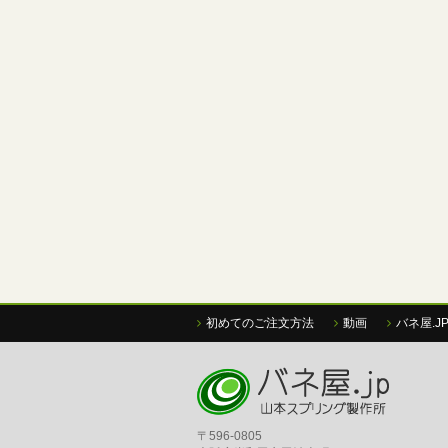
初めてのご注文方法
動画
バネ屋.J
〒596-0805