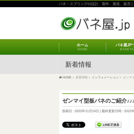
バネ・スプリングの設計、製作、製造、販売 | 
ホーム
バネ屋JP
HOME
BANEYA
新着情報
HOME
»
新着情報
»
インフォメーション
»
ゼンマイ
ゼンマイ型板バネのご紹介♪♪
投稿日 : 2022年11月14日
最終更新日時 : 2022