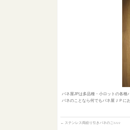
バネ屋JPは多品種・小ロットの各種
バネのことなら何でもバネ屋ＪＰにお
←
ステンレス両絞り引きバネのご♪♪♪♪