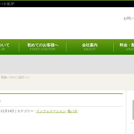
バネ屋JP
お問い
ついて
初めてのお客様へ
会社案内
料金・
-JP
FIRST-VISITOR
ABOUT
USE
型板バネのご紹介♪♪♪
♪
年11月14日
カテゴリー :
インフォメーション
,
板バネ